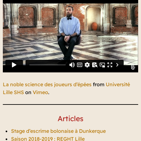
La noble science des joueurs d’épées
from
Université
Lille SHS
on
Vimeo
.
Articles
Stage d’escrime bolonaise à Dunkerque
Saison 2018-2019 : REGHT Lille