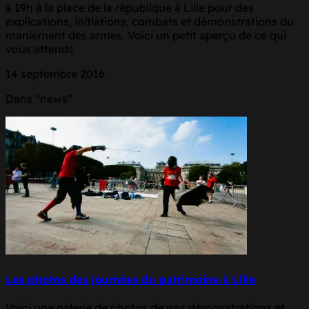
à 19h à la place de la république à Lille pour des
explications, initiations, combats et démonstrations du
maniement des armes. Voici un petit aperçu de ce qui
vous attends
14 septembre 2016
Dans "news"
Les photos des journées du patrimoine à Lille
Voici une galerie de photos de nos démonstrations et