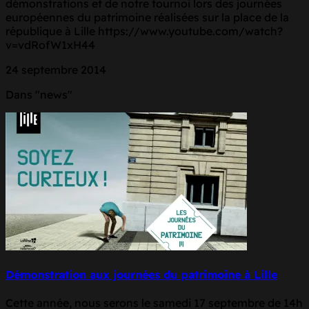
démonstrations et de notre tournoi lors des journées
européennes du patrimoine réalisées sur la place de la
république à Lille https://www.youtube.com/watch?
v=vdRofW1xH44
24 septembre 2014
Dans "news"
Démonstration aux journées du patrimoine à Lille
Cette année, nous serons le samedi 17 septembre de 14h